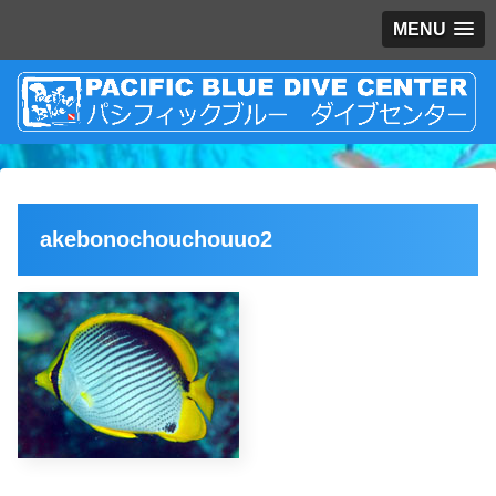
MENU
akebonochouchouuo2