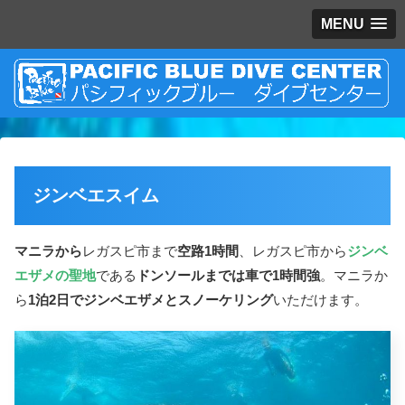
MENU
ジンベエスイム
マニラから
レガスピ市まで
空路1時間
、レガスピ市から
ジンベ
エザメの聖地
である
ドンソールまでは車で1時間強
。マニラか
ら
1泊2日でジンベエザメとスノーケリング
いただけます。