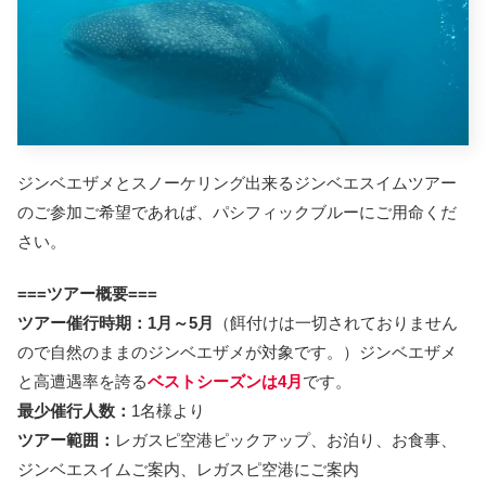
ジンベエザメとスノーケリング出来るジンベエスイムツアー
のご参加ご希望であれば、パシフィックブルーにご用命くだ
さい。
===ツアー概要===
ツアー催行時期：1月～5月
（餌付けは一切されておりません
ので自然のままのジンベエザメが対象です。）ジンベエザメ
と高遭遇率を誇る
ベストシーズンは4月
です。
最少催行人数：
1名様より
ツアー範囲：
レガスピ空港ピックアップ、お泊り、お食事、
ジンベエスイムご案内、レガスピ空港にご案内