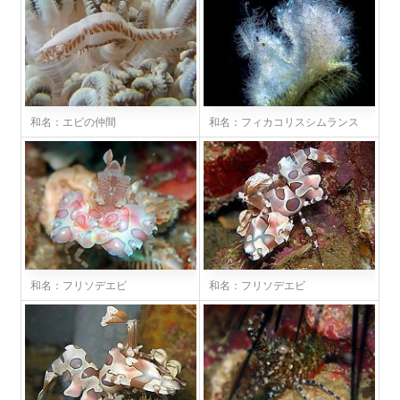
和名：エビの仲間
和名：フィカコリスシムランス
和名：フリソデエビ
和名：フリソデエビ