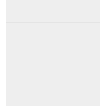
和名：サザナミショウグンエビ
和名：ソリハシコモンエビ
和名：スザクサクラエビ
和名：スザクサラサエビ
和名：トガリモエビ
和名：トゲツノメエビ