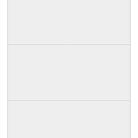
和名：ムチカラマツエビ
和名：ムチカラマツエビ
和名：ニセアカホシカクレエビ
和名：ニセアカホシカクレエビ