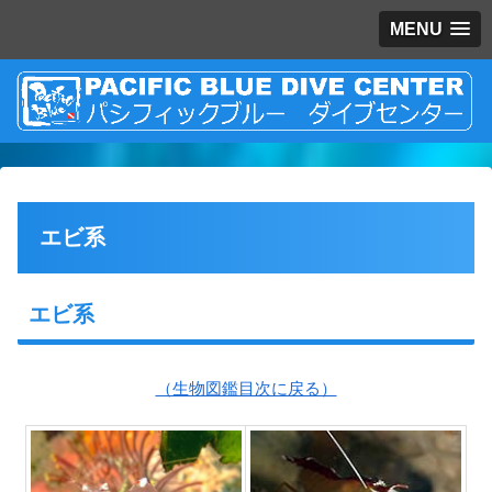
MENU
エビ系
エビ系
（生物図鑑目次に戻る）