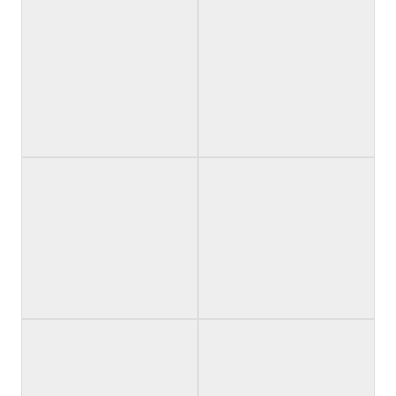
和名：ランダルズピストルシュリ
和名：サクラコシオリエビ
ンプ
和名：サクラコシオリエビ
和名：サクラコシオリエビ