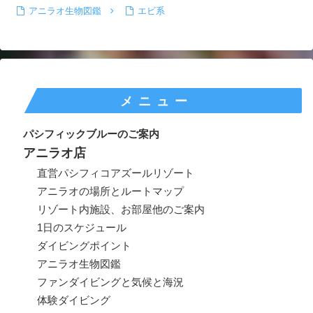
アニラオ生物図鑑
エビ系
メニュー
パシフィックブルーのご案内
アニラオ店
直営パシフィコアズールリゾート
アニラオの場所とルートマップ
リゾート内施設、お部屋他のご案内
1日のスケジュール
ダイビングポイント
アニラオ生物図鑑
ファンダイビングと気候と海況
体験ダイビング