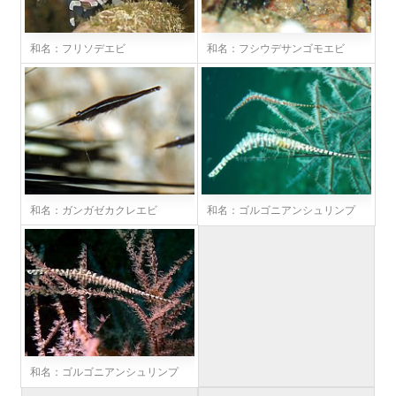
和名：フリソデエビ
和名：フシウデサンゴモエビ
和名：ガンガゼカクレエビ
和名：ゴルゴニアンシュリンプ
和名：ゴルゴニアンシュリンプ
和名：ゴシキエビ