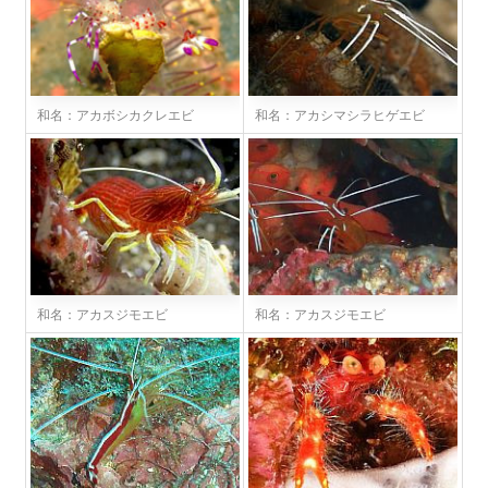
和名：アカボシカクレエビ
和名：アカシマシラヒゲエビ
和名：アカスジモエビ
和名：アカスジモエビ