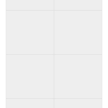
和名：コシオリエビの仲間
和名：ミカドミドリイシエビ
和名：ミズタマサンゴモエビ
和名：ミズタマサンゴモエビ
和名：ムチカラマツエビ
和名：ムチカラマツエビ