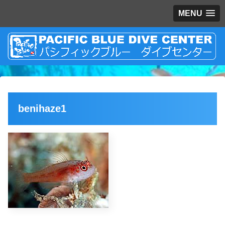
MENU
benihaze1