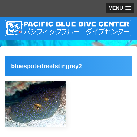
MENU
bluespotedreefstingrey2