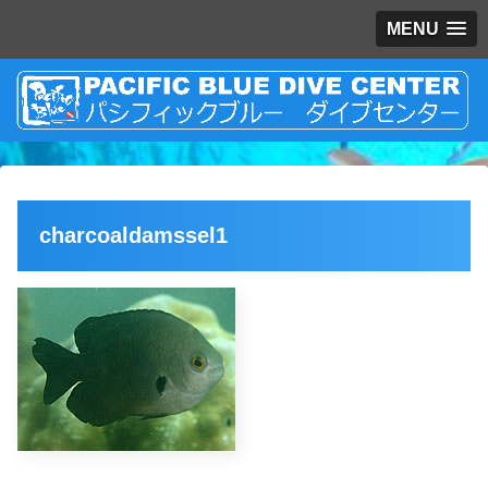
MENU
charcoaldamssel1