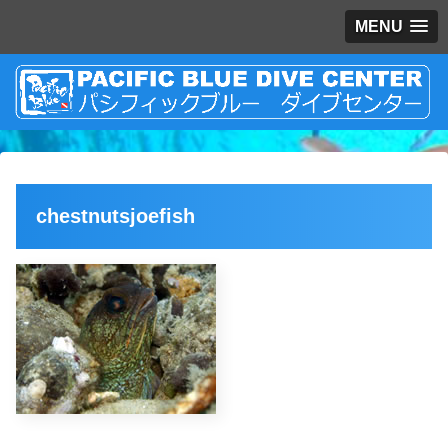
MENU
chestnutsjoefish