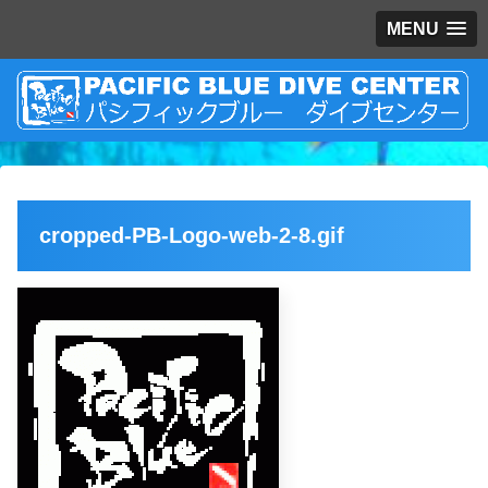
MENU
cropped-PB-Logo-web-2-8.gif