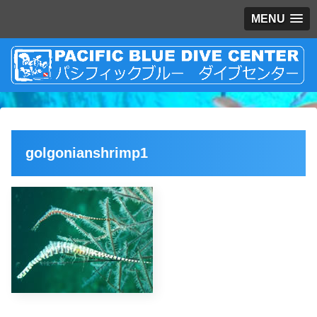
MENU
golgonianshrimp1