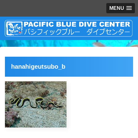
MENU
hanahigeutsubo_b