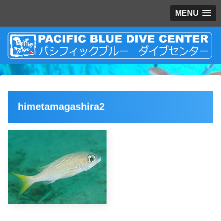
MENU
himetamagashira2