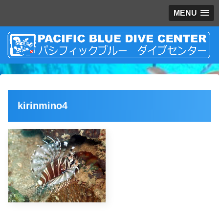
MENU
kirinmino4