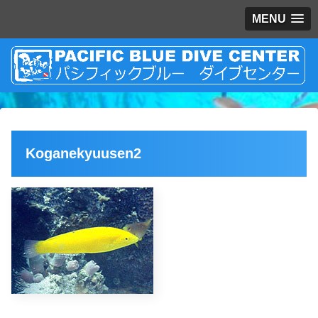
MENU
Koganekyuusen2