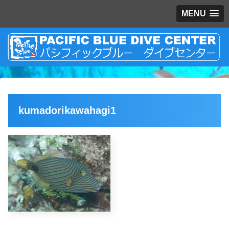
MENU
kumadorikawahagi1