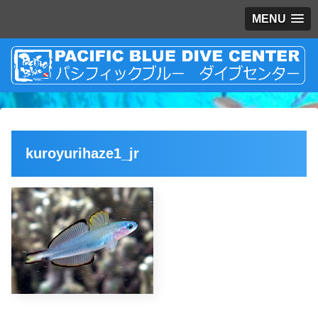
MENU
kuroyurihaze1_jr