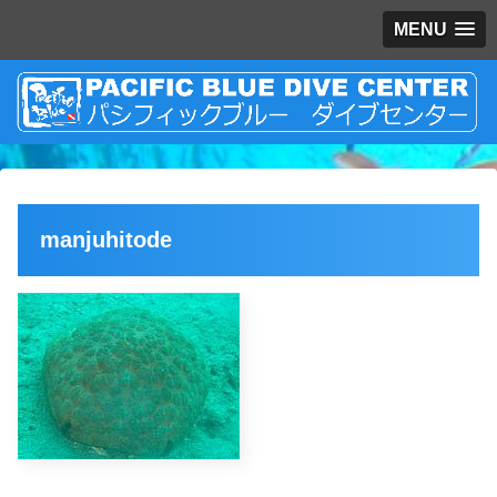
MENU
manjuhitode