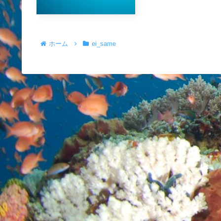
ホーム
ei_same