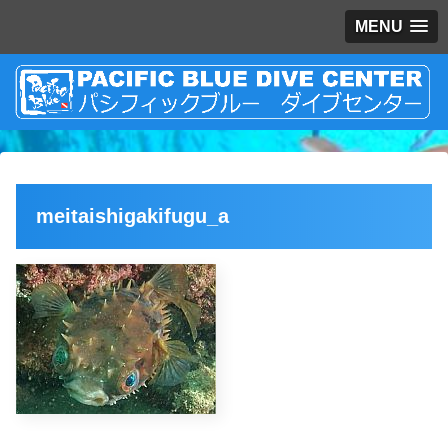
MENU
meitaishigakifugu_a