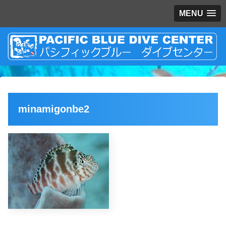
MENU
minamigonbe2