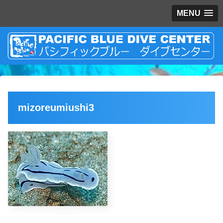
MENU
mizoreumiushi3