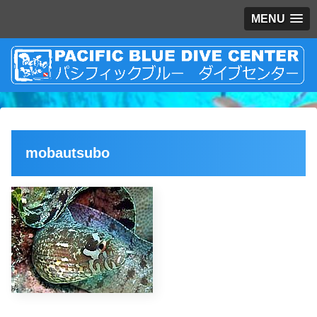
MENU
mobautsubo