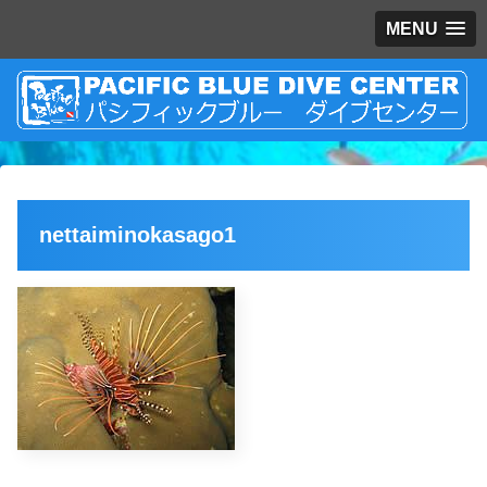
MENU
nettaiminokasago1