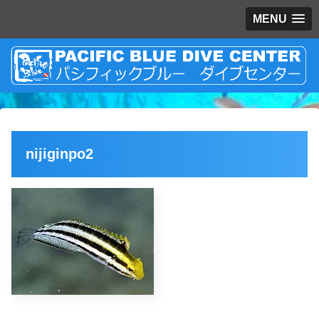
MENU
nijiginpo2