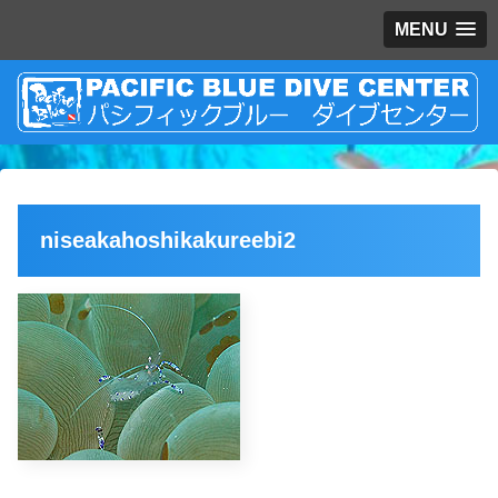
MENU
niseakahoshikakureebi2