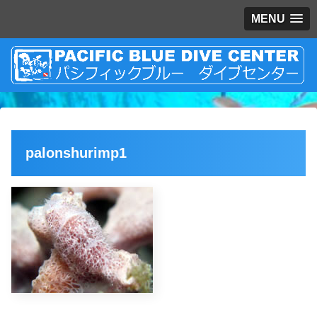
MENU
palonshurimp1