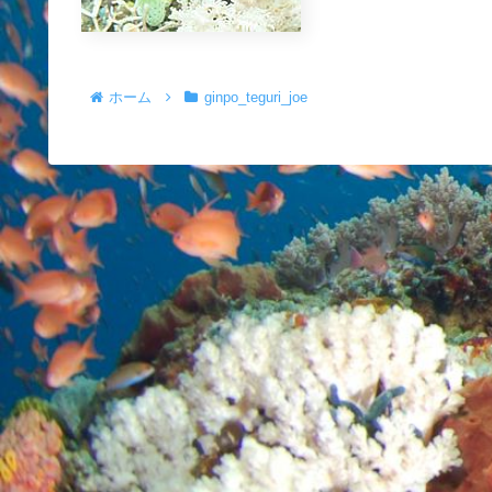
ホーム
ginpo_teguri_joe