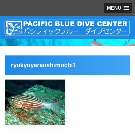
MENU
ryukyuyaraiishimochi1