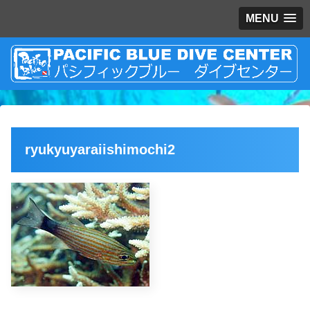
MENU
ryukyuyaraiishimochi2