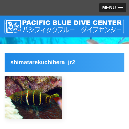
MENU
shimatarekuchibera_jr2