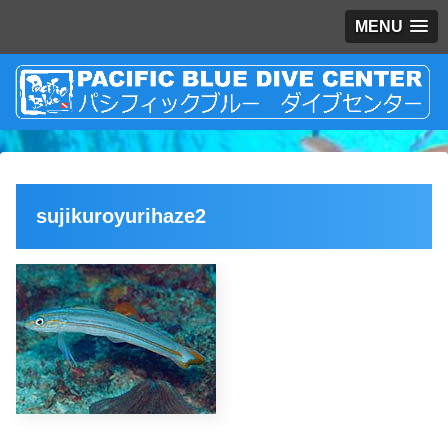
MENU
sujikuroyurihaze2