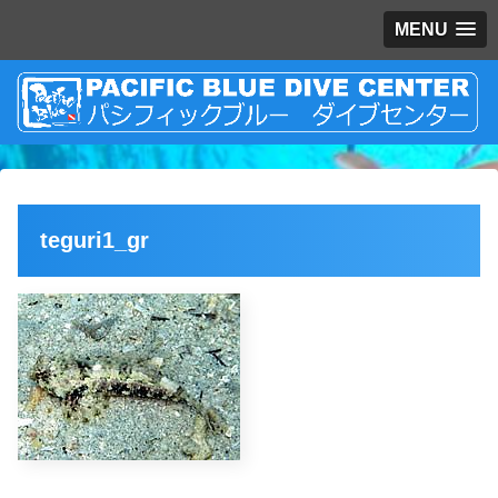
MENU
teguri1_gr