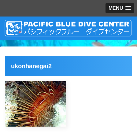
MENU
ukonhanegai2