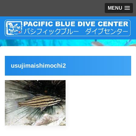
MENU
usujimaishimochi2