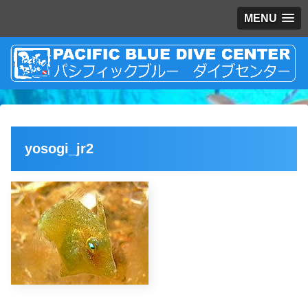
MENU
yosogi_jr2