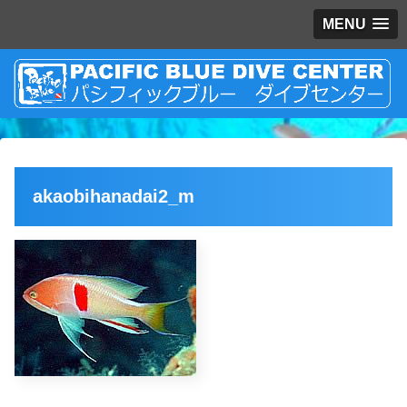
MENU
akaobihanadai2_m