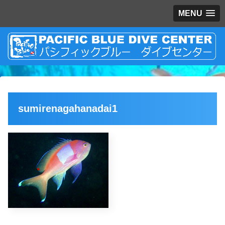
MENU
sumirenagahanadai1